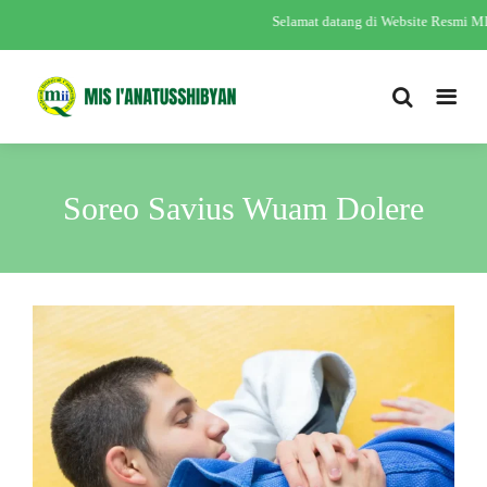
Selamat datang di Website Resmi M
Soreo Savius Wuam Dolere