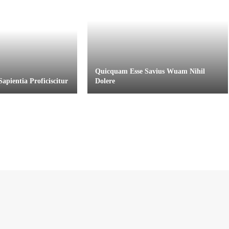
Quicquam Esse Savius Wuam Nihil
pientia Proficiscitur
Dolere