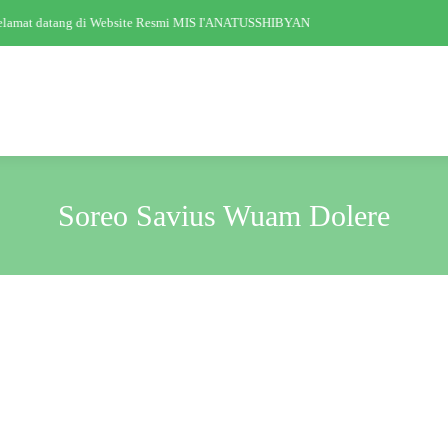
lamat datang di Website Resmi MIS I'ANATUSSHIBYAN
Soreo Savius Wuam Dolere