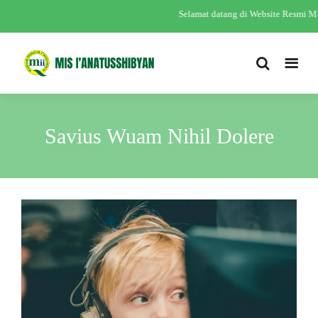
Selamat datang di Website Resmi M
Savius Wuam Nihil Dolere