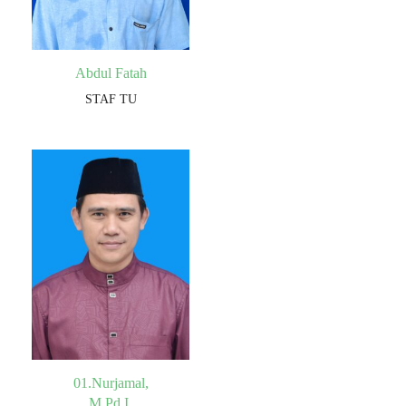
Abdul Fatah
STAF TU
01.Nurjamal,
M.Pd.I.