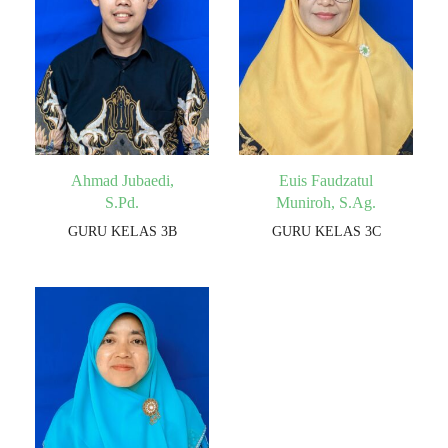
Ahmad Jubaedi,
Euis Faudzatul
S.Pd.
Muniroh, S.Ag.
GURU KELAS 3B
GURU KELAS 3C