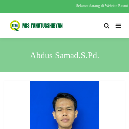
Selamat datang di Website Resm
Abdus Samad.S.Pd.