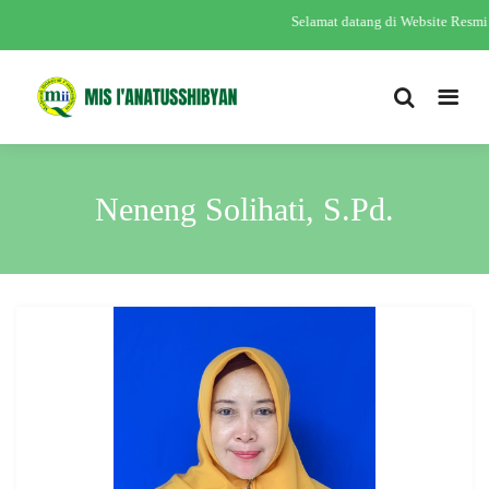
Selamat datang di Website Resm
Neneng Solihati, S.Pd.