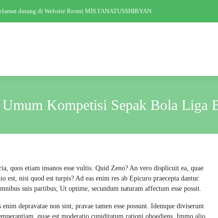
lamat datang di Website Resmi MIS I'ANATUSSHIBYAN
a Umum Kompetisi Sepak Bola Liga B
ria, quos etiam insanos esse vultis. Quid Zeno? An vero displicuit ea, quae
dio est, nisi quod est turpis? Ad eas enim res ab Epicuro praecepta dantur.
 omnibus suis partibus; Ut optime, secundum naturam affectum esse possit.
s enim depravatae non sint, pravae tamen esse possunt. Idemque diviserunt
mperantiam, quae est moderatio cupiditatum rationi oboediens. Immo alio