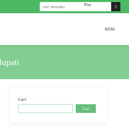
Selamat datang di Website Resm
RDM
upati
Cari
Cari