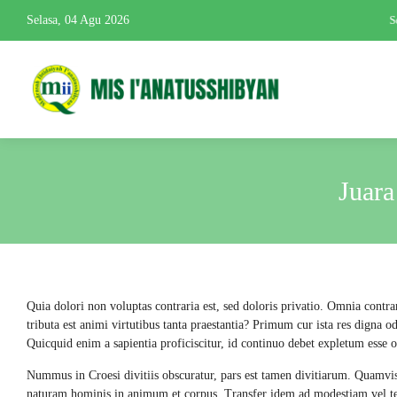
Selasa, 04 Agu 2026
Se
Juar
Quia dolori non voluptas contraria est, sed doloris privatio. Omnia contra
tributa est animi virtutibus tanta praestantia? Primum cur ista res digna o
Quicquid enim a sapientia proficiscitur, id continuo debet expletum esse
Nummus in Croesi divitiis obscuratur, pars est tamen divitiarum. Quamvi
naturam hominis in animum et corpus. Transfer idem ad modestiam vel te