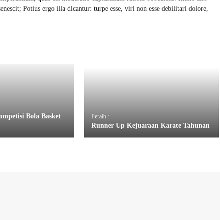
nescit; Potius ergo illa dicantur: turpe esse, viri non esse debilitari dolore,
mpetisi Bola Basket
Peraih :
Runner Up Kejuaraan Karate Tahunan