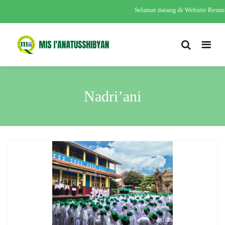
Selamat datang di Website Res
Nadri’ani