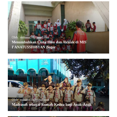
Oleh : miitansa54@gmail.com
Menumbuhkan Cinta Ilmu dan Akhlak di MIS
I’ANATUSSHIBYAN Bogor
Oleh : miitansa54@gmail.com
Madrasah sebagai Rumah Kedua bagi Anak-Anak