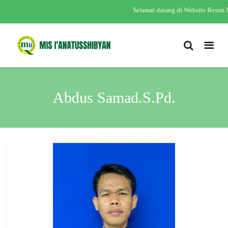
Selamat datang di Website Resmi
Abdus Samad.S.Pd.