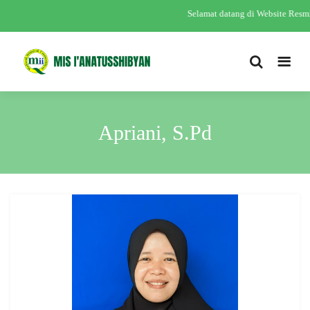
Selamat datang di Website Res
Apriani, S.Pd