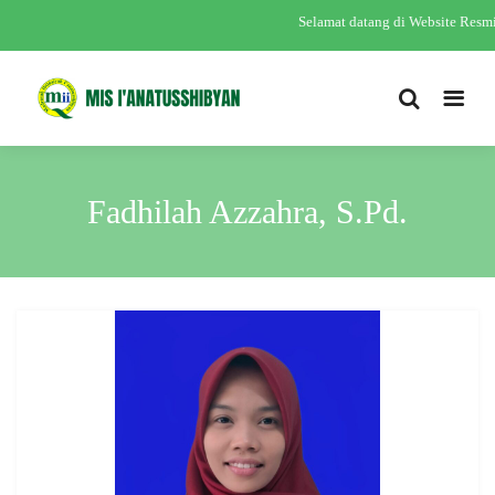
Selamat datang di Website Res
Fadhilah Azzahra, S.Pd.