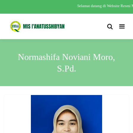
Selamat datang di Website Resmi
Normashifa Noviani Moro,
S.Pd.