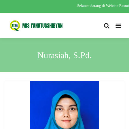
Selamat datang di Website Resm
Nurasiah, S.Pd.