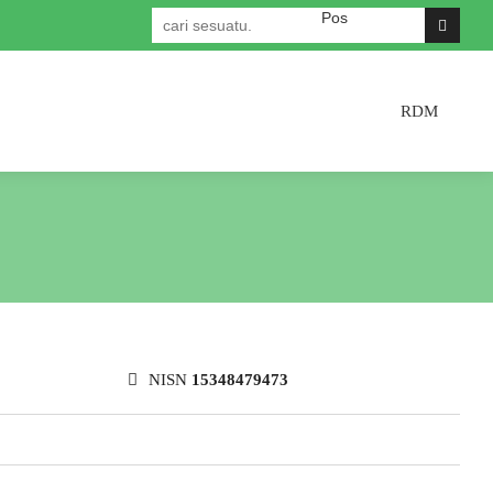
Selamat datang di Website Re
RDM
NISN
15348479473