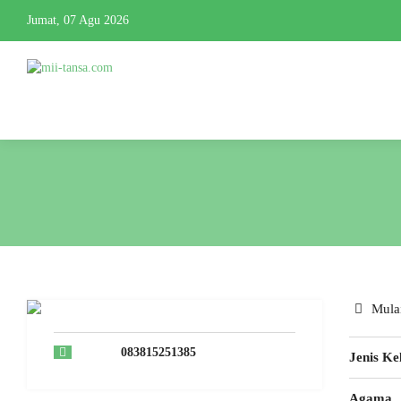
Jumat, 07 Agu 2026
Mulai
083815251385
Jenis Ke
Agama