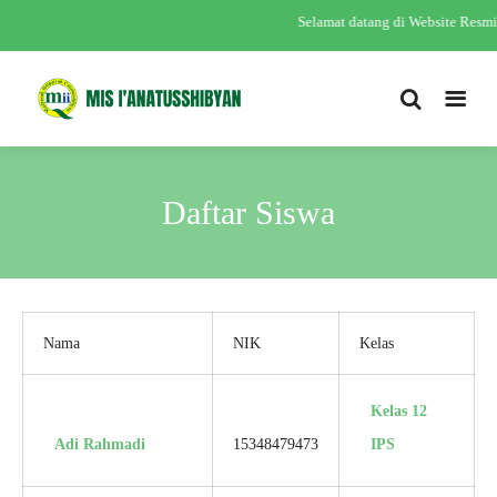
Selamat datang di Website Res
Daftar Siswa
Nama
NIK
Kelas
Kelas 12
Adi Rahmadi
15348479473
IPS