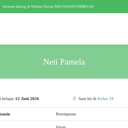
Selamat datang di Website Resmi MIS I'ANATUSSHIBYAN
Neti Pamela
 belajar
12 Juni 2026
Saat ini di
Kelas 10
lamin
Perempuan
Islam