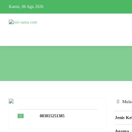
Kamis, 06 Agu 2026
Mulai
083815251385
Jenis Ke
Agama