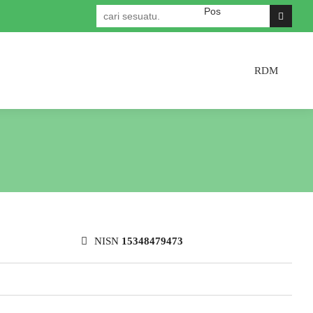
Selamat datang di Website R
RDM
NISN
15348479473