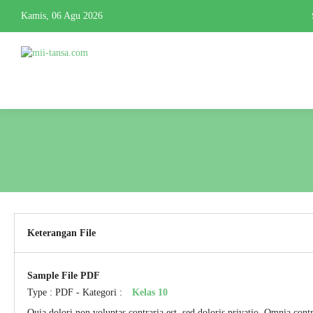
Kamis, 06 Agu 2026
S
Keterangan File
Sample File PDF
Type :
PDF
- Kategori :
Kelas 10
Quia dolori non voluptas contraria est, sed doloris privatio. Omnia contr