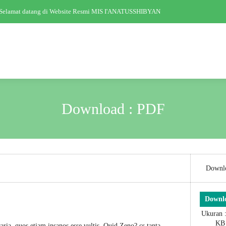
elamat datang di Website Resmi MIS I'ANATUSSHIBYAN
Download : PDF
Downl
Downl
Ukuran 
KB
aria, quos etiam insanos esse vultis. Quid Zeno? cs tanta