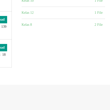
Kelas 10
1 File
Kelas 12
1 File
oad
Kelas 8
2 File
: 139
oad
: 18