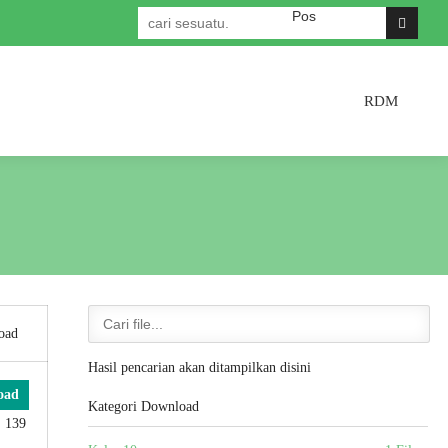
Selamat datang di Website Res
RDM
oad
Hasil pencarian akan ditampilkan disini
oad
Kategori Download
: 139